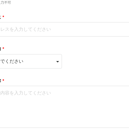
入力不可
ス
*
目
*
容
*